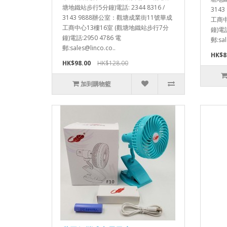
塘地鐵站步行5分鐘)電話: 2344 8316 /
314
3143 9888辦公室：觀塘成業街11號華成
工商中
工商中心13樓16室 (觀塘地鐵站步行7分
鐘)電話
鐘)電話:2950 4786 電
郵:sal
郵:sales@linco.co..
HK$8
HK$98.00
HK$128.00
加到購物籃