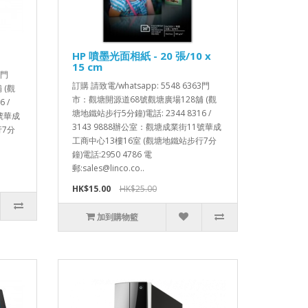
HP 噴墨光面相紙 - 20 張/10 x
15 cm
3門
訂購 請致電/whatsapp: 5548 6363門
 (觀
市：觀塘開源道68號觀塘廣場128舖 (觀
 /
塘地鐵站步行5分鐘)電話: 2344 8316 /
1號華成
3143 9888辦公室：觀塘成業街11號華成
行7分
工商中心13樓16室 (觀塘地鐵站步行7分
鐘)電話:2950 4786 電
郵:sales@linco.co..
HK$15.00
HK$25.00
加到購物籃