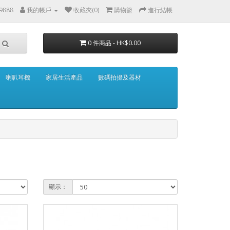
 9888
我的帳戶
收藏夾(0)
購物籃
進行結帳
0 件商品 - HK$0.00
喇叭耳機
家居生活產品
數碼拍攝及器材
顯示：