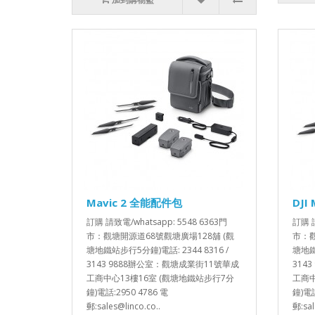
Mavic 2 全能配件包
DJI
訂購 請致電/whatsapp: 5548 6363門
訂購 請
市：觀塘開源道68號觀塘廣場128舖 (觀
市：觀
塘地鐵站步行5分鐘)電話: 2344 8316 /
塘地鐵站
3143 9888辦公室：觀塘成業街11號華成
314
工商中心13樓16室 (觀塘地鐵站步行7分
工商中
鐘)電話:2950 4786 電
鐘)電話
郵:sales@linco.co..
郵:sal