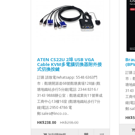
ATEN CS22U 2埠 USB VGA
Bra
Cable KVM多電腦切換器附外接
(BP
式切換按鍵
訂購 請
訂購 請致電/whatsapp: 5548 6363門
市：觀
市：觀塘開源道68號觀塘廣場128舖 (觀
塘地鐵站
塘地鐵站步行5分鐘)電話: 2344 8316 /
314
3143 9888辦公室：觀塘成業街11號華成
工商中
工商中心13樓16室 (觀塘地鐵站步行7分
鐘)電話
鐘)電話:2950 4786 電
郵:sal
郵:sales@linco.co..
HK$5
HK$238.00
HK$298.00
加到購物籃