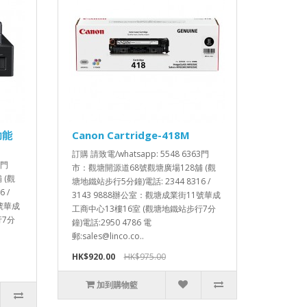
功能
Canon Cartridge-418M
訂購 請致電/whatsapp: 5548 6363門
3門
市：觀塘開源道68號觀塘廣場128舖 (觀
 (觀
塘地鐵站步行5分鐘)電話: 2344 8316 /
 /
3143 9888辦公室：觀塘成業街11號華成
1號華成
工商中心13樓16室 (觀塘地鐵站步行7分
行7分
鐘)電話:2950 4786 電
郵:sales@linco.co..
HK$920.00
HK$975.00
加到購物籃