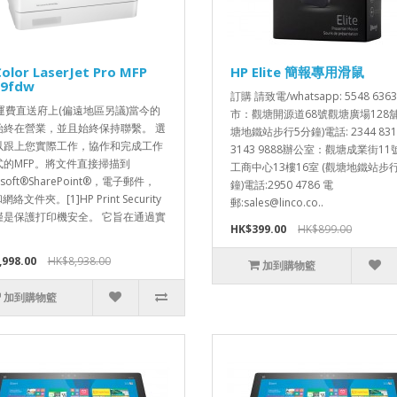
olor LaserJet Pro MFP
HP Elite 簡報專用滑鼠
9fdw
訂購 請致電/whatsapp: 5548 636
運費直送府上(偏遠地區另議)當今的
市：觀塘開源道68號觀塘廣場128舖
始終在營業，並且始終保持聯繫。 選
塘地鐵站步行5分鐘)電話: 2344 8316
以跟上您實際工作，協作和完成工作
3143 9888辦公室：觀塘成業街1
式的MFP。將文件直接掃描到
工商中心13樓16室 (觀塘地鐵站步
osoft®SharePoint®，電子郵件，
鐘)電話:2950 4786 電
網絡文件夾。[1]HP Print Security
郵:sales@linco.co..
僅是保護打印機安全。 它旨在通過實
HK$399.00
HK$899.00
,998.00
HK$8,938.00
加到購物籃
加到購物籃