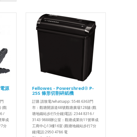
專業電源
Fellowes - Powershred® P-
25S 條形切割碎紙機
3門
訂購 請致電/whatsapp: 5548 6363門
 (觀
市：觀塘開源道68號觀塘廣場128舖 (觀
 /
塘地鐵站步行5分鐘)電話: 2344 8316 /
1號華成
3143 9888辦公室：觀塘成業街11號華成
行7分
工商中心13樓16室 (觀塘地鐵站步行7分
鐘)電話:2950 4786 電