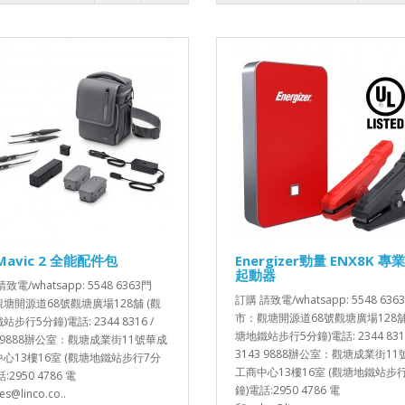
 Mavic 2 全能配件包
Energizer勁量 ENX8K 
起動器
致電/whatsapp: 5548 6363門
訂購 請致電/whatsapp: 5548 636
塘開源道68號觀塘廣場128舖 (觀
市：觀塘開源道68號觀塘廣場128舖
步行5分鐘)電話: 2344 8316 /
塘地鐵站步行5分鐘)電話: 2344 8316
3 9888辦公室：觀塘成業街11號華成
3143 9888辦公室：觀塘成業街1
心13樓16室 (觀塘地鐵站步行7分
工商中心13樓16室 (觀塘地鐵站步
:2950 4786 電
鐘)電話:2950 4786 電
es@linco.co..