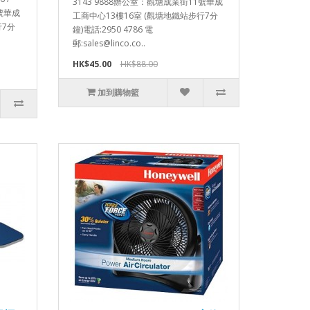
3143 9888辦公室：觀塘成業街11號華成
1號華成
工商中心13樓16室 (觀塘地鐵站步行7分
行7分
鐘)電話:2950 4786 電
郵:sales@linco.co..
HK$45.00
HK$88.00
加到購物籃