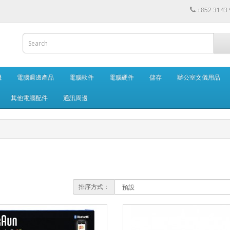
+852 3143
機
電腦週邊產品
電腦軟件
電腦硬件
儲存
辦公室文儀用品
其他電腦配件
通訊周邊
排序方式：