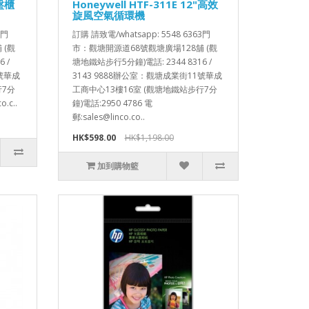
鍵盤櫃
Honeywell HTF-311E 12"高效
旋風空氣循環機
3門
訂購 請致電/whatsapp: 5548 6363門
 (觀
市：觀塘開源道68號觀塘廣場128舖 (觀
 /
塘地鐵站步行5分鐘)電話: 2344 8316 /
1號華成
3143 9888辦公室：觀塘成業街11號華成
行7分
工商中心13樓16室 (觀塘地鐵站步行7分
.c..
鐘)電話:2950 4786 電
郵:sales@linco.co..
HK$598.00
HK$1,198.00
加到購物籃