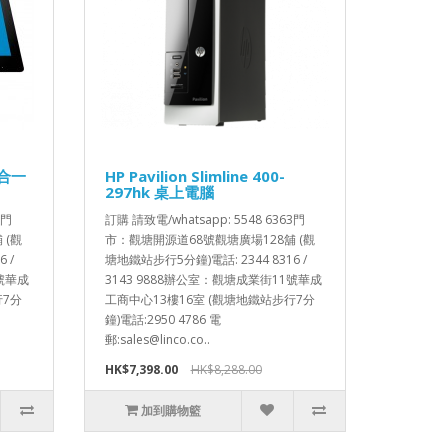
 多合一
HP Pavilion Slimline 400-
297hk 桌上電腦
3門
訂購 請致電/whatsapp: 5548 6363門
 (觀
市：觀塘開源道68號觀塘廣場128舖 (觀
 /
塘地鐵站步行5分鐘)電話: 2344 8316 /
1號華成
3143 9888辦公室：觀塘成業街11號華成
行7分
工商中心13樓16室 (觀塘地鐵站步行7分
鐘)電話:2950 4786 電
郵:sales@linco.co..
HK$7,398.00
HK$8,288.00
加到購物籃