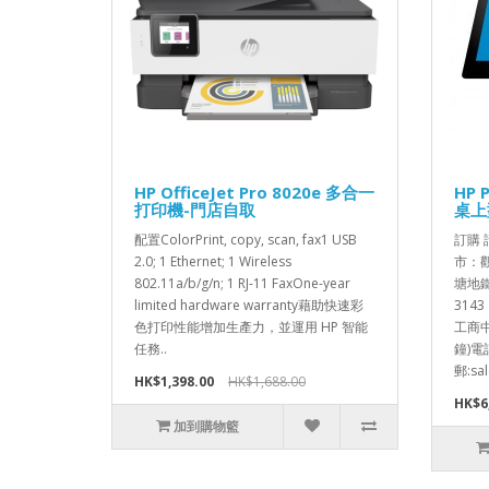
HP OfficeJet Pro 8020e 多合一
HP 
打印機-門店自取
桌上
配置ColorPrint, copy, scan, fax1 USB
訂購 請
2.0; 1 Ethernet; 1 Wireless
市：觀
802.11a/b/g/n; 1 RJ-11 FaxOne-year
塘地鐵站
limited hardware warranty藉助快速彩
314
色打印性能增加生產力，並運用 HP 智能
工商中
任務..
鐘)電話
郵:sal
HK$1,398.00
HK$1,688.00
HK$6
加到購物籃