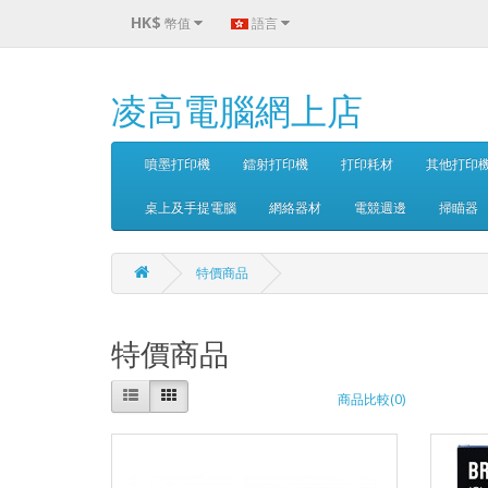
HK$
幣值
語言
凌高電腦網上店
噴墨打印機
鐳射打印機
打印耗材
其他打印
桌上及手提電腦
網絡器材
電競週邊
掃瞄器
特價商品
特價商品
商品比較(0)