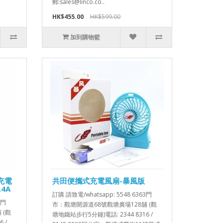
郵:sales@linco.co..
HK$455.00
HK$599.00
加到購物籃
行充電
共田便攜式充電風扇-暴風版
.4A
訂購 請致電/whatsapp: 5548 6363門
3門
市：觀塘開源道68號觀塘廣場128舖 (觀
 (觀
塘地鐵站步行5分鐘)電話: 2344 8316 /
 /