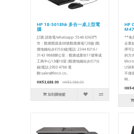
HP 18-5018hk 多合一桌上型電
HP C
腦
M47
訂購 請致電/whatsapp: 5548 6363門
**免
市：觀塘開源道68號觀塘廣場128舖 (觀
企業
塘地鐵站步行5分鐘)電話: 2344 8316 /
擇可
3143 9888辦公室：觀塘成業街11號華成
的方
工商中心13樓16室 (觀塘地鐵站步行7分
Micr
鐘)電話:2950 4786 電
USB和
郵:sales@linco.co..
不僅
時..
HK$3,688.00
HK$3,988.00
HK$4
加到購物籃