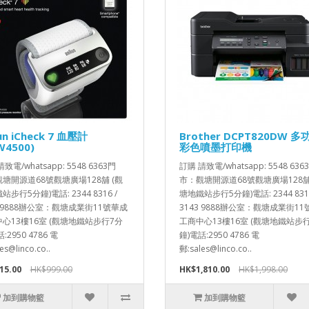
un iCheck 7 血壓計
Brother DCPT820DW 多
W4500)
彩色噴墨打印機
致電/whatsapp: 5548 6363門
訂購 請致電/whatsapp: 5548 636
塘開源道68號觀塘廣場128舖 (觀
市：觀塘開源道68號觀塘廣場128舖
步行5分鐘)電話: 2344 8316 /
塘地鐵站步行5分鐘)電話: 2344 8316
3 9888辦公室：觀塘成業街11號華成
3143 9888辦公室：觀塘成業街1
心13樓16室 (觀塘地鐵站步行7分
工商中心13樓16室 (觀塘地鐵站步
:2950 4786 電
鐘)電話:2950 4786 電
es@linco.co..
郵:sales@linco.co..
15.00
HK$999.00
HK$1,810.00
HK$1,998.00
加到購物籃
加到購物籃