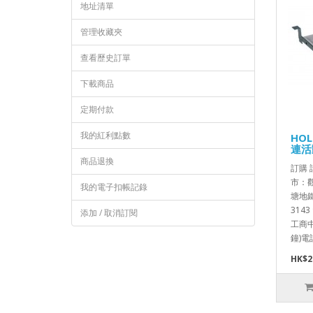
地址清單
管理收藏夾
查看歷史訂單
下載商品
定期付款
我的紅利點數
HOL
連活
商品退換
訂購 請
市：觀
我的電子扣帳記錄
塘地鐵站
314
添加 / 取消訂閱
工商中
鐘)電話:
HK$2