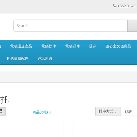
+852 3143
機
電腦週邊產品
電腦軟件
電腦硬件
儲存
辦公室文儀用品
其他電腦配件
通訊周邊
盤托
排序方式：
商品比較(0)