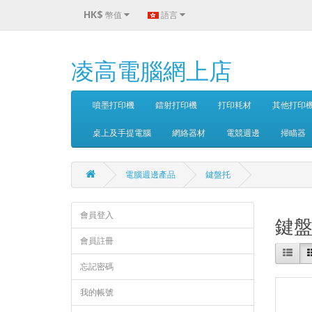
HK$
幣值
語言
凌高電腦網上店
噴墨打印機
鐳射打印機
打印耗材
其他打印
桌上及手提電腦
網絡器材
電競週邊
掃瞄器
電腦週邊產品
鍵盤托
會員登入
鍵
會員註冊
忘記密碼
我的帳號