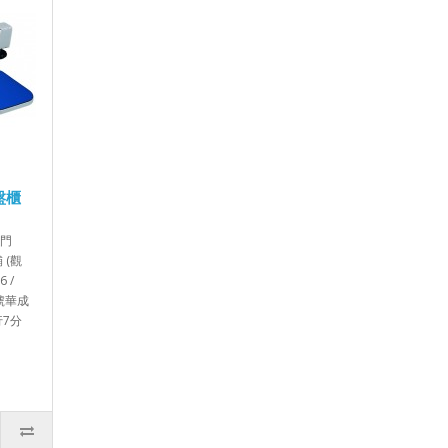
鍵盤櫃
3門
 (觀
 /
1號華成
行7分