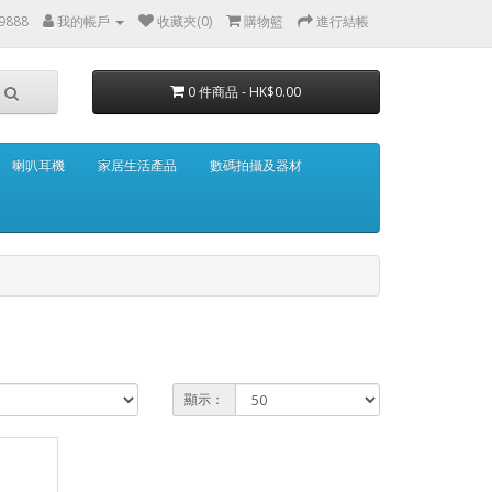
 9888
我的帳戶
收藏夾(0)
購物籃
進行結帳
0 件商品 - HK$0.00
喇叭耳機
家居生活產品
數碼拍攝及器材
顯示：